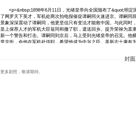
<p>&nbsp;1898年6月11日，光绪皇帝向全国颁布了&quo
了网罗天下英才，军机处两次拍电报催促谭嗣同火速进京。谭嗣同
景象深深震动了谭嗣同，他更坚信只有变法才能救中国。与此同时
皇上保荐人才的军机大臣翁同和撤了职，遣送回乡。提升荣禄为直
新一个警告和打击。谭嗣同到京后，马上受到光绪皇帝的召见。他
章京衔，命他在军机处供职，希望他成为中兴之臣。革新志士康有
长谈，共谋维新大业。兵部侍郎袁世凯也前来拜访谭嗣同，并献五
请皇上游历东西各国的折子，革新志士抓住了这件事，奏请皇上，
封面
法图强的决心，深深地震惊了以太后为首的封建专制势力。此时，
臣，实行朝钢独断。太后和荣禄也频频来往，密室共议。他们一面调
更多剧照，敬请期待。
旧两党的斗争达到白热化。在这关键时刻，光绪皇帝遭到太后的软禁
面，只得到一道光绪设法传出来的要他们设法相救的特谕。他们当
注一掷，夜访法华寺，求助于袁世凯。看了皇上亲笔手谕，袁世凯
袁世凯权衡利弊，最后，决定投靠太后，出卖了谭嗣同和维新大业
变，再度训政。除康有为、梁启超逃往国外外，革新志士纷纷被捕
以一死来惊醒黎民百姓。谭嗣同的爱妻突然来到了北京，没想到相聚
被押往菜市口刑场。谭嗣同为无力回天而感叹，为死得其所而慰藉。他