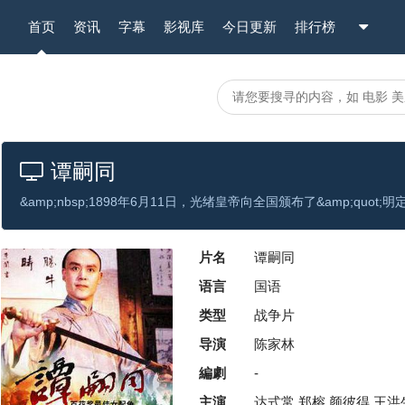
首页
资讯
字幕
影视库
今日更新
排行榜
谭嗣同
片名
谭嗣同
语言
国语
类型
战争片
导演
陈家林
編劇
-
主演
达式常,郑榕,颜彼得,王洪