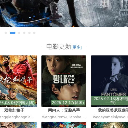
电影更新
[更多]
2025-02-13(柏林
26-08-06(中国大陆)
2025-12-17(韩国)
节)
双枪红娘子
网内人：无脸杀手
我的亚美尼亚幽
shuangqianghongniangzi
wangneirenwulianshashou
wodeyameiniyayoul