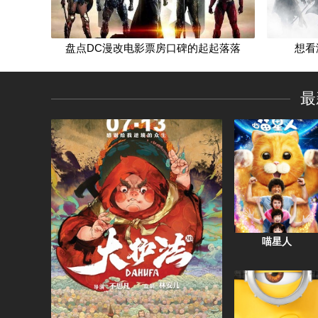
盘点DC漫改电影票房口碑的起起落落
想看海盗史诗，结果看了部童话
火遍全球，续集导演待定
周二收视速递
想看
给我们带来无数欢笑的动画界逗比们
最
“大道至简”的故事，永远讲不腻
超前点映观后感
秋季新剧前瞻：《海豹突击队》，这世界上最Man最帅的男人
喵星人
这是恶搞版的《星际迷航》吗？
秋季新剧前瞻：摩根加入《反恐特警队》继续踹门
这是
“大