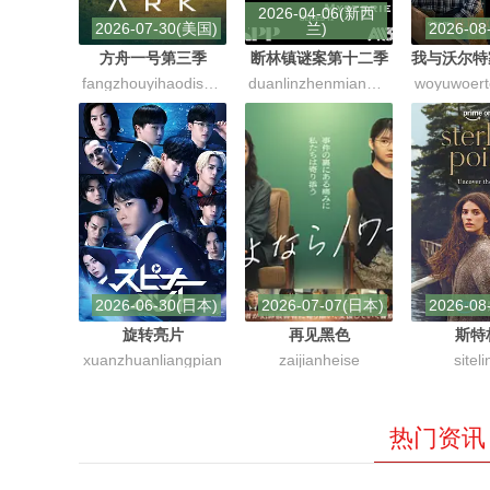
2026-04-06(新西
2026-07-30(美国)
兰)
2026-08
方舟一号第三季
断林镇谜案第十二季
fangzhouyihaodisanji
duanlinzhenmiandishierji
2026-06-30(日本)
2026-07-07(日本)
2026-08
旋转亮片
再见黑色
斯特
xuanzhuanliangpian
zaijianheise
siteli
热门资讯