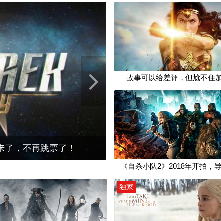
热门
Next
队2》2018年开拍，导演是？！
的生活》第二季又添新常规角色
C漫改电影票房口碑的起起落落
走了狗屎运的孤胆英雄
盘点DC漫改电影票房口碑的
故事可以给差评，但尬不住
想看海盗史诗，结果看了
来了，不再跳票了！
C漫改电影票房口碑的起起落落
六神祝福的完美而强大的女人
超前点映观后感
《自杀小队2》2018年开拍，
超前点映观后感
故事
那些动画界的超级英雄们
独家