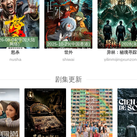
26-08-04(中国大陆
网络)
2025-10-29(中国香港)
2028(
怒杀
世外
异林：秘境寻踪
nusha
shiwai
yilinmijingxunzo
剧集更新