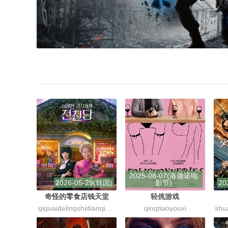
2025-08-07(洛迦诺电
2026-05-29(韩国)
影节)
20
奇怪的零食店钱天堂
轻佻游戏
qiguaidelingshidianqiantiantang
qingtiaoyouxi