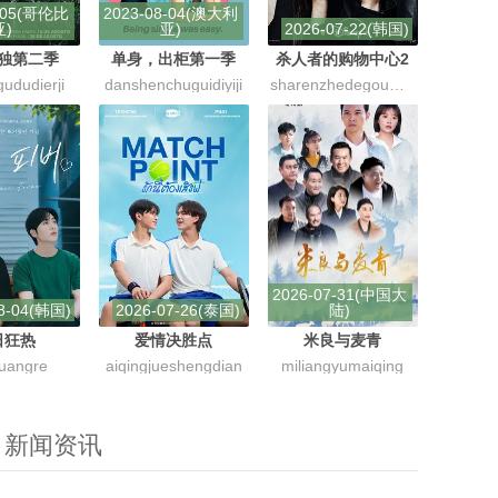
8-05(哥伦比
2023-08-04(澳大利
亚)
亚)
2026-07-22(韩国)
独第二季
单身，出柜第一季
杀人者的购物中心2
gududierji
danshenchuguidiyiji
sharenzhedegouwuzhongxin2
2026-07-31(中国大
8-04(韩国)
2026-07-26(泰国)
陆)
日狂热
爱情决胜点
米良与麦青
kuangre
aiqingjueshengdian
miliangyumaiqing
新闻资讯