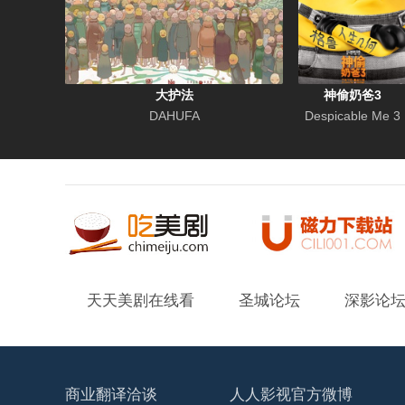
大护法
神偷奶爸3
DAHUFA
Despicable Me 3
天天美剧在线看
圣城论坛
深影论
商业翻译洽谈
人人影视官方微博