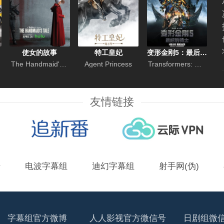
使女的故事
特工皇妃
变形金刚5：最后的骑士
The Handmaid's Tale
Agent Princess
Transformers: The Last Knight
友情链接
坛
电波字幕组
迪幻字幕组
射手网(伪)
字幕组官方微博
人人影视官方微信号
日剧组微