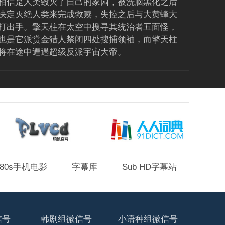
相信是人类毁灭了自己的家园，被洗脑黑化之后
决定灭绝人类来完成救赎，失控之后与大黄蜂大
打出手。擎天柱在太空中搜寻其统治者五面怪，
也是它派赏金猎人禁闭四处搜捕领袖，而擎天柱
将在途中遭遇超级反派宇宙大帝。
神奇动物在哪里
类型
魔幻
导演
大卫·叶茨
上映
2016-11-25 (USA)
主演
埃迪·雷德梅恩
凯瑟琳·沃特斯顿
丹·福勒
80s手机电影
字幕库
Sub HD字幕站
8.1
本片把我们带进了J·K·罗琳笔下一个崭新的
魔法世界，一段早于《哈利·波特》几十年的故
信号
韩剧组微信号
小语种组微信号