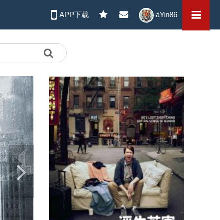
APP下载
aYin86
行尸走肉
The Walking Dead
S02E01
浮生若寄
Crashing
S03E05
随性所欲
Casual
S01E03
Next
全境通告
A.P.B.
S02E01
世界上最后一个男人
The Last Man on Earth
S05E18
衰姐们
Girls
S11E05
开心汉堡店
Bob's Burgers
S07E11