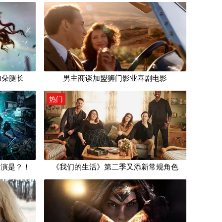
独家
起起落落
加朵腿长
部童话
妇女真的能顶半边天
想看海盗史诗，结果看了部童话
男主商谈加盟狮门影业喜剧电影
HBO确认《权力的游戏》前传及最终季计划
热门
导演是？！
秋季新剧前瞻：《海豹突击队》，这世界上最Man最帅的男人
《我们的生活》第二季又添新常规角色
周二收视速递
秋季新剧前瞻：《海豹突击队》，这世界上最Man最帅的男人
可以给差评，但尬不住加朵腿长
荧幕呈现给我们的激烈战争