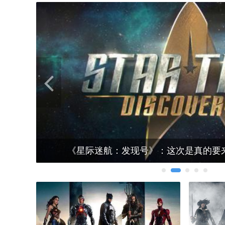
热门
热门
Previous
《自杀小队2》2018年开拍，导演是？！
《我们的生活》第二季又添新常规角色
男主商谈加盟狮门影业喜剧电影
《自杀小
《我们
盘点D
热门
独家
《星际迷航：发现号》：这次是真的要
《我们的生活》第二季又添新常规角色
获得六神祝福的完美而强大的女人
HBO确认《权力的游戏》前传及最终季计划
盘点D
获得
独家