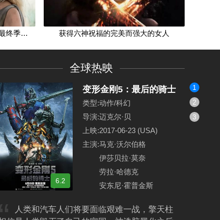
的女人
》吗？
HBO确认《权力的游戏》前传及最终季计划
秋季新剧前瞻：摩根加入《反恐特警队》继续踹门
获得六神祝福的完美而强大的女人
这是恶搞版的《星际迷航》吗？
“大道至简”的故事，永远讲不腻
超前点映观后感
团队的力量，向这些伟大的电影致敬
全球热映
1
变形金刚5：最后的骑士
2
类型
动作/科幻
导演
迈克尔·贝
3
定
火遍全球，续集导演待定
秋季新剧前瞻：摩根加入《反恐特警队》继续踹门
上映
2017-06-23 (USA)
主演
马克·沃尔伯格
伊莎贝拉·莫奈
劳拉·哈德克
6.2
安东尼·霍普金斯
讲不腻
人类和汽车人们将要面临艰难一战，擎天柱