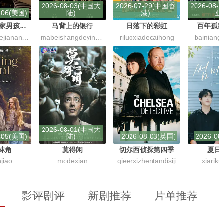
2026-08-03(中国大
2026-07-29(中国香
2026-0
-06(美国)
陆)
港)
我与沃尔特家男孩的生活第三季
马背上的银行
日落下的彩虹
百年孤
woyuwoertejiananhaideshenghuodisanji
mabeishangdeyinxing
riluoxiadecaihong
bainian
2026-08-01(中国大
-05(美国)
陆)
2026-08-03(英国)
2026-0
林角
莫得闲
切尔西侦探第四季
夏
njiao
modexian
qieerxizhentandisiji
xiari
影评剧评
新剧推荐
片单推荐