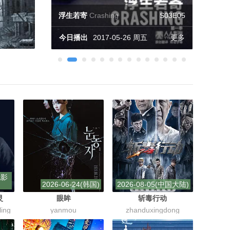
亿万
Billions
S01E05
行尸走肉
浮生若寄
随性所欲
全境通告
世界上最后一个男人
衰姐们
开心汉堡店
亿万
24小时遗产
飓风营救
殖民地
美国众神
异人
生活大爆炸
Billions
Inhumens
Girls
Colony
The Walking Dead
Crashing
Casual
A.P.B.
Taken
American God
Bob's Burgers
The Big Bang Theory
24 Legacy
The Last Man on Earth
S02E01
S03E05
S01E03
S02E01
S05E18
S01E05
S02E07
S02E05
S04E08
S01E03
S13E21
S11E05
S07E11
S05E11
24小时遗产
24 Legacy
S02E07
今日播出
2017-05-26 周五
更多
飓风营救
Taken
S02E05
殖民地
Colony
S05E11
美国众神
American God
S04E08
异人
Inhumens
S01E03
生活大爆炸
The Big Bang Theory
S13E21
电影
2026-06-24(韩国)
2026-08-05(中国大陆)
灵
眼眸
斩毒行动
ing
yanmou
zhanduxingdong