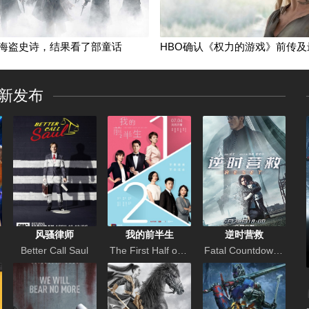
海盗史诗，结果看了部童话
火遍全球，续集导演待定
HBO确认《权力的游戏》前传及最终季计划
秋季新剧前瞻：摩根加入《反恐特警队》继续踹门
获得六神祝福的完美而强大
这是恶搞版的《星际迷航
精彩绝伦的对手戏
新发布
周二收视速递
秋季新剧前瞻：《海豹突击队》，这世界上最Man最帅的男人
火遍全球，续集导演待
周二收视速递
风骚律师
我的前半生
逆时营救
Better Call Saul
The First Half of My Life
Fatal Countdown: Reset
恶搞版的《星际迷航》吗？
道至简”的故事，永远讲不腻
“大道至简”的故事，永远