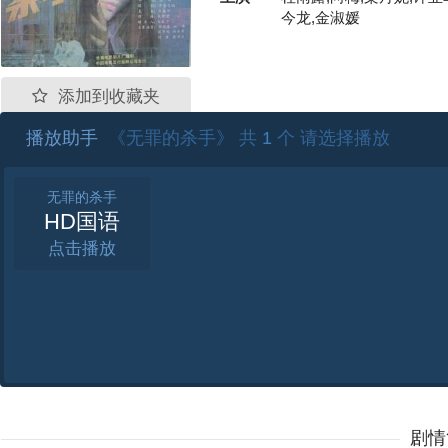
今龙,金淑媛
添加到收藏夹
播放助手
《无罪的杀手》 共
1
个 请选择播放
无罪的杀手
HD国语
点击
剧情