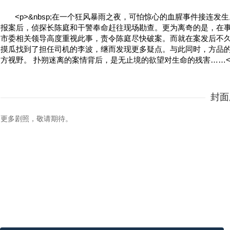
<p>&nbsp;在一个狂风暴雨之夜，可怕惊心的血腥事件接
报案后，侦探长陈庭和干警奉命赶往现场勘查。更为离奇的是，在
市委相关领导高度重视此事，责令陈庭尽快破案。而就在案发后不
摸瓜找到了担任司机的李波，继而发现更多疑点。与此同时，方品
方视野。 扑朔迷离的案情背后，是无止境的欲望对生命的残害……</
封面
更多剧照，敬请期待。