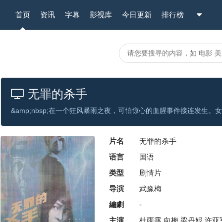
首页
资讯
字幕
影视库
今日更新
排行榜
无罪的杀手
片名
无罪的杀手
语言
国语
类型
剧情片
导演
武豫梅
編劇
-
主演
杜雨露,向梅,梁丹妮,许亚