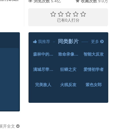
浏览次数
5.4亿
收藏次数
9.0万
已有
0
人打分
同类影片
我推荐
更多
森林中的餐厅
致命录像带99
智能大反攻
满城尽带黄金甲
狂蟒之灾
爱情初学者
完美敌人
火线反攻
紫色女郎
展开全文