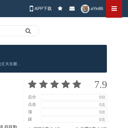
APP下载
aYin86
&amp;nbsp;20年代，洞庭湖区有一个叫梅春的农村妇女。她淳朴勤劳、善良贤慧，对丈夫陈德隆的打骂折磨，一向逆来顺受。当她丈夫在赌场上把她当成&amp;quot;一盆洗脚水&amp;quot;泼掉时，她再也无法忍受下去，
7.9
总分
0分
点击
0次
顶
0次
踩
0次
清,符跃勤,