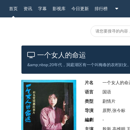
首页
资讯
字幕
影视库
今日更新
排行榜
一个女人的命运
片名
一个女人的命
语言
国语
类型
剧情片
导演
原野,张今标
編劇
-
主演
殷新,高维明,