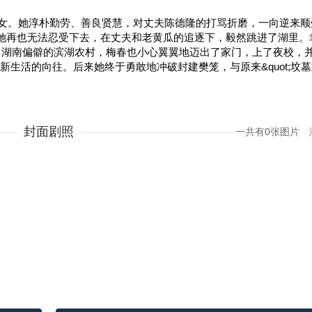
农村妇女。她淳朴勤劳、善良贤慧，对丈夫陈德隆的打骂折磨，一向逆来
泼掉时，她再也无法忍受下去，在丈夫和老黄瓜的追逐下，毅然跳进了湖里
到了湖南偏僻的滨湖农村，梅春也小心翼翼地迈出了家门，上了夜校，
活的向往。后来她终于勇敢地冲破封建樊笼，与原来&quot;坟墓式&
封面剧照
一共有0张图片