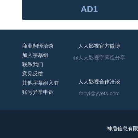
AD1
商业翻译洽谈
人人影视官方微博
加入字幕组
@人人影视字幕组分享
联系我们
意见反馈
人人影视合作洽谈
其他字幕组入驻
账号异常申诉
fanyi@yyets.com
神盾信息有限公司 (