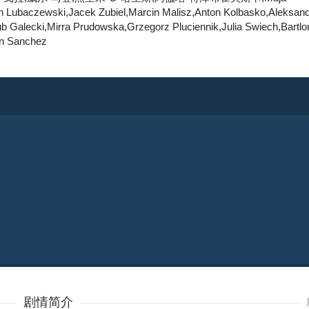
 Lubaczewski,Jacek Zubiel,Marcin Malisz,Anton Kolbasko,Aleksande
ub Galecki,Mirra Prudowska,Grzegorz Pluciennik,Julia Swiech,Bartlo
ian Sanchez
剧情简介