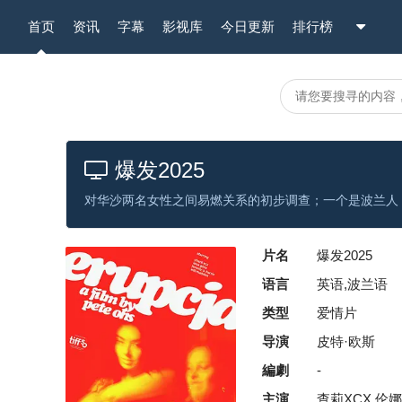
首页
资讯
字幕
影视库
今日更新
排行榜
爆发2025
对华沙两名女性之间易燃关系的初步调查；一个是波兰人
片名
爆发2025
语言
英语,波兰语
类型
爱情片
导演
皮特·欧斯
編劇
-
主演
查莉XCX,伦娜