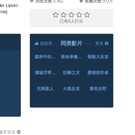
浏览次数
5.4亿
收藏次数
9.0万
r Lipski-
miej
已有
0
人打分
同类影片
我推荐
更多
森林中的餐厅
致命录像带99
智能大反攻
满城尽带黄金甲
狂蟒之灾
爱情初学者
完美敌人
火线反攻
紫色女郎
展开全文