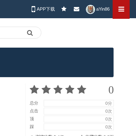
APP下载
aYin86
0
总分
0分
点击
0次
顶
0次
踩
0次