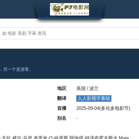
，另一个是游客。
地区
美国 / 波兰
翻译
人人影视字幕组
首播
2025-09-04(多伦多电影节)
别名
-
·戈拉,威尔·马登,杰里米·O·哈里斯,阿伽塔·特泽布霍夫斯卡,Maja