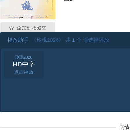
添加到收藏夹
播放助手
《玲珑2026》 共
1
个 请选择播放
玲珑2026
HD中字
点击
剧情