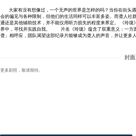
大家有没有想像过，一个无声的世界是怎样的吗？当你在街头
会的偏见与各种限制，但他们的生活同样可以丰富多姿。而聋人社
通还是其他辅助技术，并不能仅用听力损失的程度来界定。 《玲珑
界中，寻找并实践自我。 片名《玲珑》蕴含了双重意义：一方面
聋」相呼应，团队渴望这部纪录片能够成为聋人的声音，并让更多
封面
更多剧照，敬请期待。