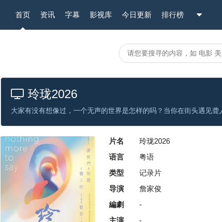
首页
资讯
字幕
影视库
今日更新
排行榜
玲珑2026
片名
玲珑2026
语言
粤语
类型
记录片
导演
詹家俊
編劇
-
主演
-