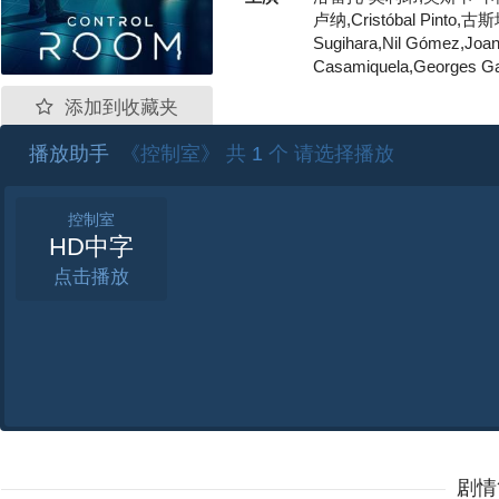
卢纳,Cristóbal Pint
Sugihara,Nil Gómez,Jo
Casamiquela,Georges Ga
添加到收藏夹
播放助手
《控制室》 共
1
个 请选择播放
控制室
HD中字
点击
剧情