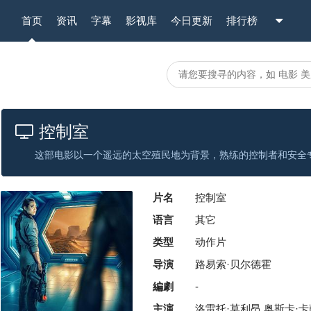
首页
资讯
字幕
影视库
今日更新
排行榜
控制室
片名
控制室
语言
其它
类型
动作片
导演
路易索·贝尔德霍
編劇
-
主演
洛雷托·莫利昂,奥斯卡·卡